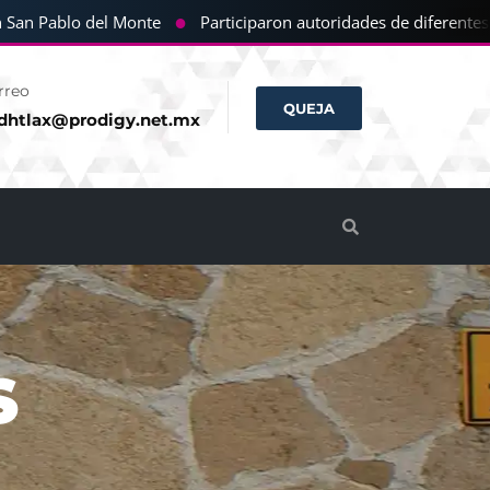
●
 Pablo del Monte
Participaron autoridades de diferentes comu
rreo
QUEJA
dhtlax@prodigy.net.mx
S