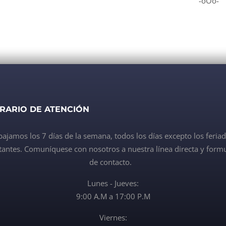
-oOo-
RARIO DE ATENCIÓN
bajamos los 7 días de la semana, todos los días excepto los feria
antes. Comuníquese con nosotros a nuestra línea directa y formu
de contacto.
Lunes - Jueves:
9:00 A.M a 17:00 P.M
Viernes: