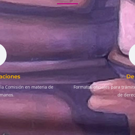
ciones
De 
la Comisión en materia de
Formatos oficiales para trámite
umanos.
de dere