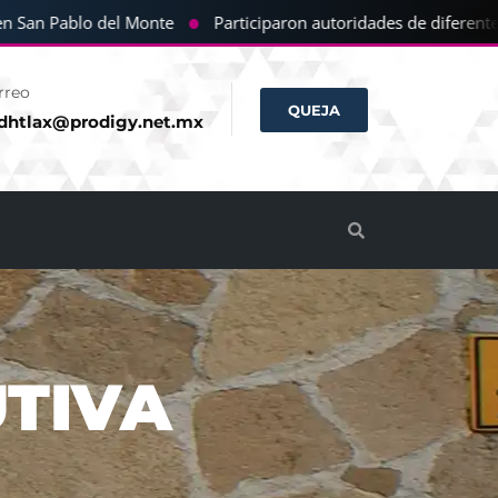
●
n Pablo del Monte
Participaron autoridades de diferentes com
rreo
QUEJA
dhtlax@prodigy.net.mx
UTIVA