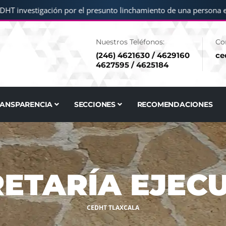
investigación por el presunto linchamiento de una persona en Sa
Nuestros Teléfonos:
Co
(246) 4621630 / 4629160
ce
4627595 / 4625184
RANSPARENCIA
SECCIONES
RECOMENDACIONES
ETARÍA EJEC
CEDHT TLAXCALA