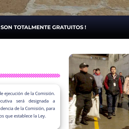
S SON TOTALMENTE GRATUITOS !
 de ejecución de la Comisión.
ecutiva será designada a
sidencia de la Comisión, para
s que establece la Ley.