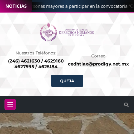
 CEDHT a personas mayores a participar en la convocatoria “Cuén
NOTICIAS
Nuestros Teléfonos:
Correo
(246) 4621630 / 4629160
cedhtlax@prodigy.net.mx
4627595 / 4625184
QUEJA