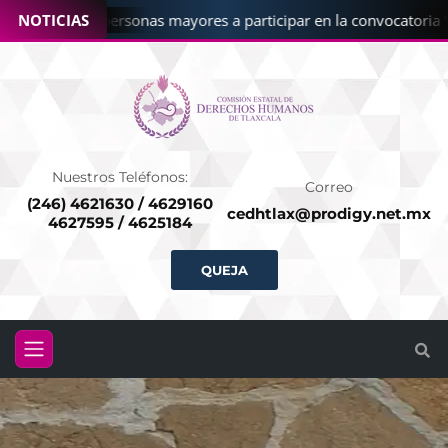
oca CEDHT a personas mayores a participar en la convocatoria “C
NOTICIAS
Nuestros Teléfonos:
Correo
(246) 4621630 / 4629160
cedhtlax@prodigy.net.mx
4627595 / 4625184
QUEJA