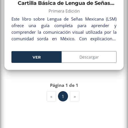
Cartilla Básica de Lengua de Señas
Primera Edición
Mexicanas
Este libro sobre Lengua de Señas Mexicana (LSM)
ofrece una guía completa para aprender y
comprender la comunicación visual utilizada por la
comunidad sorda en México. Con explicaciones
claras y ejemplos prácticos, facilita la adquisición de
vocabulario, gramática y estructuras propias de la
Descargar
VER
LSM. Es una herramienta fundamental para
promover la inclusión, el respeto y la accesibilidad
lingüística, tanto para personas sordas como para
oyentes interesados en el tema.
Página 1 de 1
«
1
»