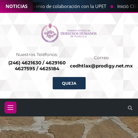
●
 la CEDHT convenio de colaboración con la UPET
NOTICIAS
Inició CEDH
Nuestros Teléfonos:
Correo
(246) 4621630 / 4629160
cedhtlax@prodigy.net.mx
4627595 / 4625184
QUEJA