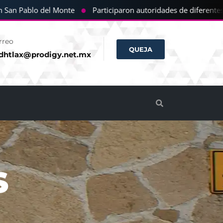
●
an Pablo del Monte
Participaron autoridades de diferentes com
rreo
QUEJA
dhtlax@prodigy.net.mx
S