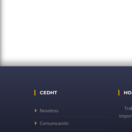
CEDHT
HO
Tra
Nosotros
import
Comunicación